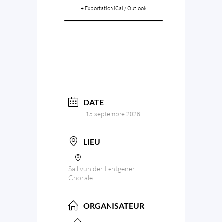
+ Exportation iCal / Outlook
DATE
15 septembre 2026
LIEU
Sall vun der Lëntgener
Chorale
ORGANISATEUR