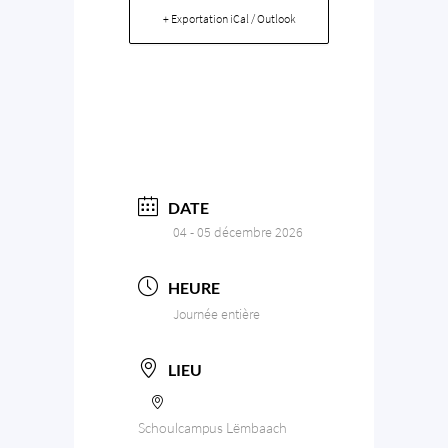
+ Exportation iCal / Outlook
DATE
04 - 05 décembre 2026
HEURE
Journée entière
LIEU
Schoulcampus Lëmbaach